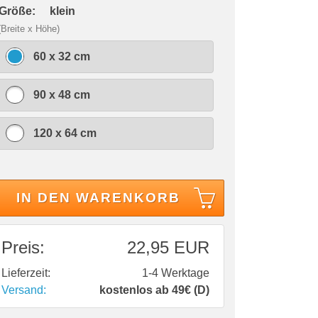
 Größe:
klein
(Breite x Höhe)
60 x 32 cm
90 x 48 cm
120 x 64 cm
IN DEN WARENKORB
Preis:
22,95 EUR
Lieferzeit:
1-4 Werktage
Versand:
kostenlos ab 49€ (D)