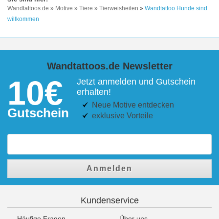
Wandtattoos.de
»
Motive
»
Tiere
»
Tierweisheiten
»
Wandtattoo Hunde sind
willkommen
Wandtattoos.de Newsletter
10€
Jetzt anmelden und Gutschein
erhalten!
Neue Motive entdecken
Gutschein
exklusive Vorteile
Anmelden
Kundenservice
Häufige Fragen
Über uns