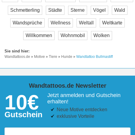
Schmetterling
Städte
Sterne
Vögel
Wald
Wandsprüche
Wellness
Weltall
Weltkarte
Willkommen
Wohnmobil
Wolken
Wandtattoos.de
»
Motive
»
Tiere
»
Hunde
»
Wandtattoo Bullmastiff
Wandtattoos.de Newsletter
10€
Jetzt anmelden und Gutschein
erhalten!
Neue Motive entdecken
Gutschein
exklusive Vorteile