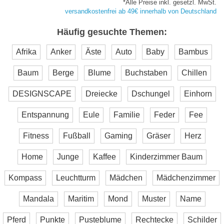
*Alle Preise inkl. gesetzl. MwSt.
versandkostenfrei ab 49€ innerhalb von Deutschland
Häufig gesuchte Themen:
Afrika
Anker
Äste
Auto
Baby
Bambus
Baum
Berge
Blume
Buchstaben
Chillen
DESIGNSCAPE
Dreiecke
Dschungel
Einhorn
Entspannung
Eule
Familie
Feder
Fee
Fitness
Fußball
Gaming
Gräser
Herz
Home
Junge
Kaffee
Kinderzimmer Baum
Kompass
Leuchtturm
Mädchen
Mädchenzimmer
Mandala
Maritim
Mond
Muster
Name
Pferd
Punkte
Pusteblume
Rechtecke
Schilder