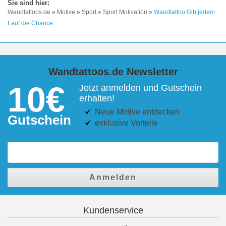
Wandtattoos.de
»
Motive
»
Sport
»
Sport Motivation
»
Wandtattoo Gib jedem
Lauf die Chance
Wandtattoos.de Newsletter
10€
Jetzt anmelden und Gutschein
erhalten!
Neue Motive entdecken
Gutschein
exklusive Vorteile
Anmelden
Kundenservice