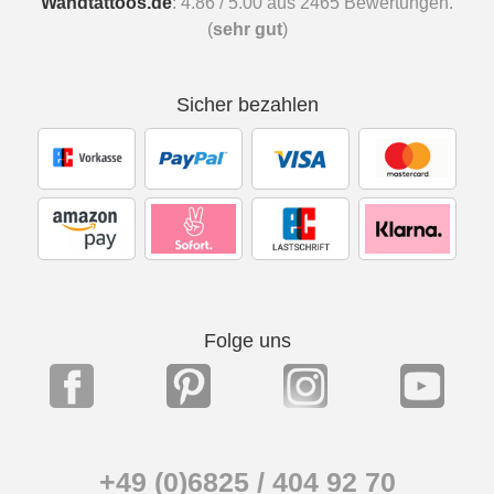
Wandtattoos.de
:
4.86
/
5.00
aus
2465
Bewertungen.
(
sehr gut
)
Sicher bezahlen
Folge uns
+49 (0)6825 / 404 92 70