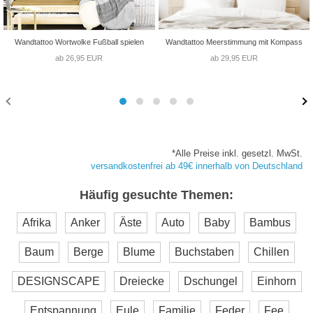
Wandtattoo Wortwolke Fußball spielen
Wandtattoo Meerstimmung mit Kompass
ab 26,95 EUR
ab 29,95 EUR
*Alle Preise inkl. gesetzl. MwSt.
versandkostenfrei ab 49€ innerhalb von Deutschland
Häufig gesuchte Themen:
Afrika
Anker
Äste
Auto
Baby
Bambus
Baum
Berge
Blume
Buchstaben
Chillen
DESIGNSCAPE
Dreiecke
Dschungel
Einhorn
Entspannung
Eule
Familie
Feder
Fee