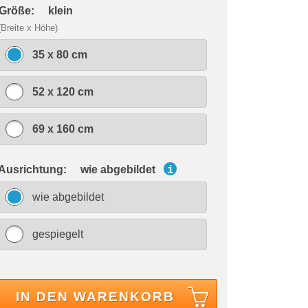
 Größe:
klein
(Breite x Höhe)
35 x 80 cm
52 x 120 cm
69 x 160 cm
 Ausrichtung:
wie abgebildet
i
wie abgebildet
gespiegelt
IN DEN WARENKORB