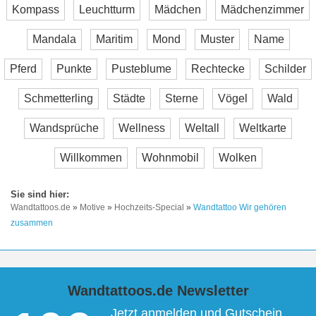
Kompass
Leuchtturm
Mädchen
Mädchenzimmer
Mandala
Maritim
Mond
Muster
Name
Pferd
Punkte
Pusteblume
Rechtecke
Schilder
Schmetterling
Städte
Sterne
Vögel
Wald
Wandsprüche
Wellness
Weltall
Weltkarte
Willkommen
Wohnmobil
Wolken
Wandtattoos.de
»
Motive
»
Hochzeits-Special
»
Wandtattoo Wir gehören
zusammen
Wandtattoos.de Newsletter
Jetzt anmelden und Gutschein