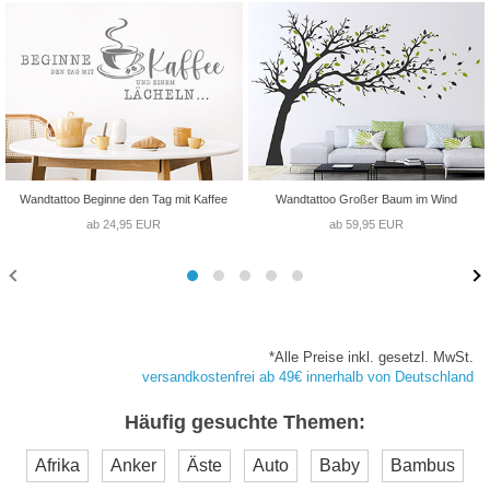
Wandtattoo Beginne den Tag mit Kaffee
Wandtattoo Großer Baum im Wind
ab 24,95 EUR
ab 59,95 EUR
*Alle Preise inkl. gesetzl. MwSt.
versandkostenfrei ab 49€ innerhalb von Deutschland
Häufig gesuchte Themen:
Afrika
Anker
Äste
Auto
Baby
Bambus