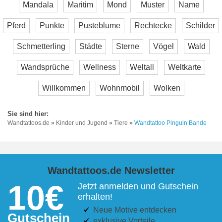
Mandala
Maritim
Mond
Muster
Name
Pferd
Punkte
Pusteblume
Rechtecke
Schilder
Schmetterling
Städte
Sterne
Vögel
Wald
Wandsprüche
Wellness
Weltall
Weltkarte
Willkommen
Wohnmobil
Wolken
Wandtattoos.de
»
Kinder und Jugend
»
Tiere
»
Wandtattoo Pinguin Bande
Wandtattoos.de Newsletter
10€
Jetzt anmelden und Gutschein
erhalten!
Neue Motive entdecken
Gutschein
exklusive Vorteile