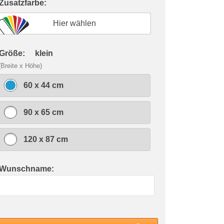
 Zusatzfarbe:
Hier wählen
 Größe:
klein
(Breite x Höhe)
60 x 44 cm
90 x 65 cm
120 x 87 cm
 Wunschname: