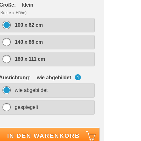
 Größe:
klein
(Breite x Höhe)
100 x 62 cm
140 x 86 cm
180 x 111 cm
 Ausrichtung:
wie abgebildet
i
wie abgebildet
gespiegelt
IN DEN WARENKORB