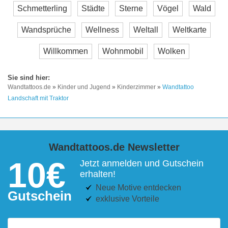
Schmetterling
Städte
Sterne
Vögel
Wald
Wandsprüche
Wellness
Weltall
Weltkarte
Willkommen
Wohnmobil
Wolken
Wandtattoos.de
»
Kinder und Jugend
»
Kinderzimmer
»
Wandtattoo
Landschaft mit Traktor
Wandtattoos.de Newsletter
10€
Jetzt anmelden und Gutschein
erhalten!
Neue Motive entdecken
Gutschein
exklusive Vorteile