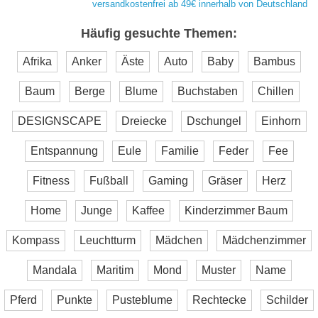
versandkostenfrei ab 49€ innerhalb von Deutschland
Häufig gesuchte Themen:
Afrika
Anker
Äste
Auto
Baby
Bambus
Baum
Berge
Blume
Buchstaben
Chillen
DESIGNSCAPE
Dreiecke
Dschungel
Einhorn
Entspannung
Eule
Familie
Feder
Fee
Fitness
Fußball
Gaming
Gräser
Herz
Home
Junge
Kaffee
Kinderzimmer Baum
Kompass
Leuchtturm
Mädchen
Mädchenzimmer
Mandala
Maritim
Mond
Muster
Name
Pferd
Punkte
Pusteblume
Rechtecke
Schilder