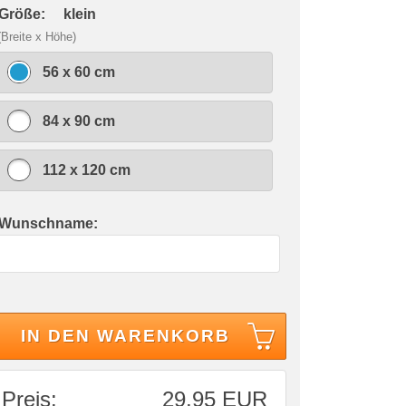
 Größe:
klein
(Breite x Höhe)
56 x 60 cm
84 x 90 cm
112 x 120 cm
 Wunschname:
IN DEN WARENKORB
Preis:
29,95 EUR