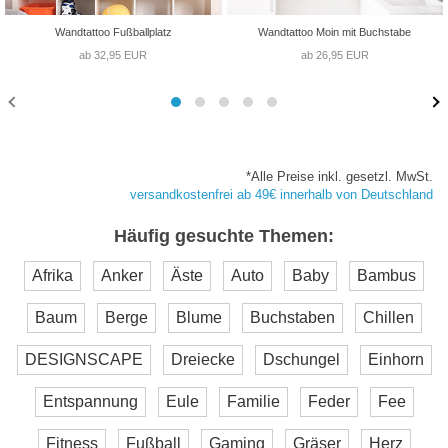
Wandtattoo Fußballplatz
Wandtattoo Moin mit Buchstabe
ab 32,95 EUR
ab 26,95 EUR
*Alle Preise inkl. gesetzl. MwSt.
versandkostenfrei ab 49€ innerhalb von Deutschland
Häufig gesuchte Themen:
Afrika
Anker
Äste
Auto
Baby
Bambus
Baum
Berge
Blume
Buchstaben
Chillen
DESIGNSCAPE
Dreiecke
Dschungel
Einhorn
Entspannung
Eule
Familie
Feder
Fee
Fitness
Fußball
Gaming
Gräser
Herz