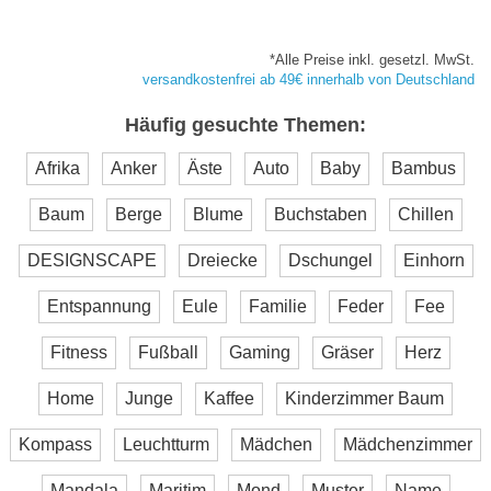
*Alle Preise inkl. gesetzl. MwSt.
versandkostenfrei ab 49€ innerhalb von Deutschland
Häufig gesuchte Themen:
Afrika
Anker
Äste
Auto
Baby
Bambus
Baum
Berge
Blume
Buchstaben
Chillen
DESIGNSCAPE
Dreiecke
Dschungel
Einhorn
Entspannung
Eule
Familie
Feder
Fee
Fitness
Fußball
Gaming
Gräser
Herz
Home
Junge
Kaffee
Kinderzimmer Baum
Kompass
Leuchtturm
Mädchen
Mädchenzimmer
Mandala
Maritim
Mond
Muster
Name