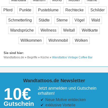
Pferd
Punkte
Pusteblume
Rechtecke
Schilder
Schmetterling
Städte
Sterne
Vögel
Wald
Wandsprüche
Wellness
Weltall
Weltkarte
Willkommen
Wohnmobil
Wolken
Wandtattoos.de
»
Begriffe
»
Küche
»
Wandtattoo Vintage Coffee Bar
Wandtattoos.de Newsletter
10€
Jetzt anmelden und Gutschein
erhalten!
Neue Motive entdecken
Gutschein
exklusive Vorteile