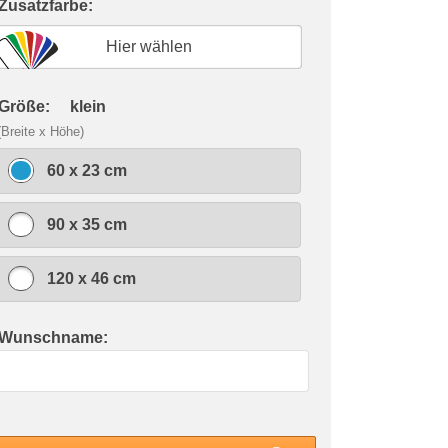
 Zusatzfarbe:
Hier wählen
 Größe:
klein
(Breite x Höhe)
60 x 23 cm
90 x 35 cm
120 x 46 cm
 Wunschname: