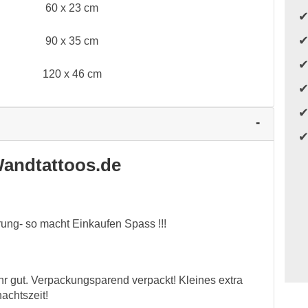
60 x 23 cm
90 x 35 cm
120 x 46 cm
andtattoos.de
ung- so macht Einkaufen Spass !!!
hr gut. Verpackungsparend verpackt! Kleines extra
achtszeit!