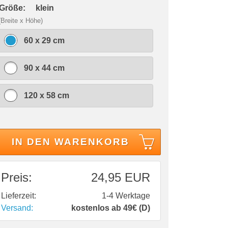
 Größe:
klein
(Breite x Höhe)
60 x 29 cm
90 x 44 cm
120 x 58 cm
IN DEN WARENKORB
Preis:
24,95 EUR
Lieferzeit:
1-4 Werktage
Versand:
kostenlos ab 49€ (D)