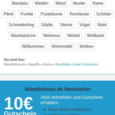
Mandala
Maritim
Mond
Muster
Name
Pferd
Punkte
Pusteblume
Rechtecke
Schilder
Schmetterling
Städte
Sterne
Vögel
Wald
Wandsprüche
Wellness
Weltall
Weltkarte
Willkommen
Wohnmobil
Wolken
Wandtattoos.de
»
Begriffe
»
Küche
»
Wandtattoo Lecker Schmecker
Wandtattoos.de Newsletter
10€
Jetzt anmelden und Gutschein
erhalten!
Neue Motive entdecken
Gutschein