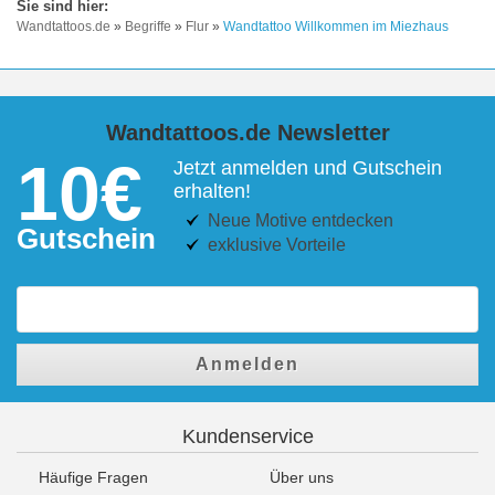
Wandtattoos.de
»
Begriffe
»
Flur
»
Wandtattoo Willkommen im Miezhaus
Wandtattoos.de Newsletter
10€
Jetzt anmelden und Gutschein
erhalten!
Neue Motive entdecken
Gutschein
exklusive Vorteile
Anmelden
Kundenservice
Häufige Fragen
Über uns