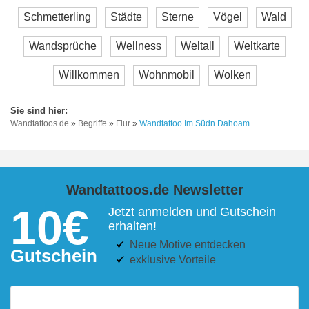
Schmetterling
Städte
Sterne
Vögel
Wald
Wandsprüche
Wellness
Weltall
Weltkarte
Willkommen
Wohnmobil
Wolken
Wandtattoos.de
»
Begriffe
»
Flur
»
Wandtattoo Im Südn Dahoam
Wandtattoos.de Newsletter
10€
Jetzt anmelden und Gutschein
erhalten!
Neue Motive entdecken
Gutschein
exklusive Vorteile