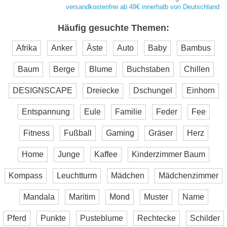
versandkostenfrei ab 49€ innerhalb von Deutschland
Häufig gesuchte Themen:
Afrika
Anker
Äste
Auto
Baby
Bambus
Baum
Berge
Blume
Buchstaben
Chillen
DESIGNSCAPE
Dreiecke
Dschungel
Einhorn
Entspannung
Eule
Familie
Feder
Fee
Fitness
Fußball
Gaming
Gräser
Herz
Home
Junge
Kaffee
Kinderzimmer Baum
Kompass
Leuchtturm
Mädchen
Mädchenzimmer
Mandala
Maritim
Mond
Muster
Name
Pferd
Punkte
Pusteblume
Rechtecke
Schilder