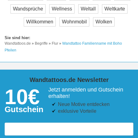
Wandsprüche
Wellness
Weltall
Weltkarte
Willkommen
Wohnmobil
Wolken
Wandtattoos.de
»
Begriffe
»
Flur
»
Wandtattoo Familienname mit Boho
Pfeilen
Wandtattoos.de Newsletter
10€
Jetzt anmelden und Gutschein
erhalten!
Neue Motive entdecken
Gutschein
exklusive Vorteile