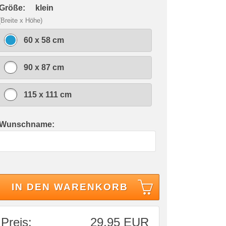
 Größe:
klein
(Breite x Höhe)
60 x 58 cm
90 x 87 cm
115 x 111 cm
 Wunschname:
IN DEN WARENKORB
Preis:
29,95 EUR