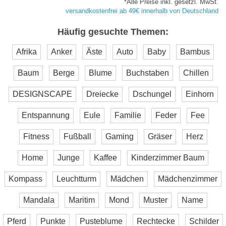
*Alle Preise inkl. gesetzl. MwSt.
versandkostenfrei ab 49€ innerhalb von Deutschland
Häufig gesuchte Themen:
Afrika
Anker
Äste
Auto
Baby
Bambus
Baum
Berge
Blume
Buchstaben
Chillen
DESIGNSCAPE
Dreiecke
Dschungel
Einhorn
Entspannung
Eule
Familie
Feder
Fee
Fitness
Fußball
Gaming
Gräser
Herz
Home
Junge
Kaffee
Kinderzimmer Baum
Kompass
Leuchtturm
Mädchen
Mädchenzimmer
Mandala
Maritim
Mond
Muster
Name
Pferd
Punkte
Pusteblume
Rechtecke
Schilder