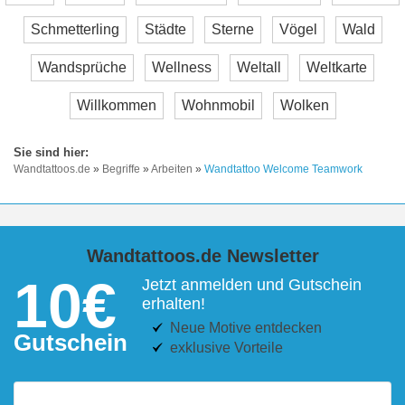
Schmetterling
Städte
Sterne
Vögel
Wald
Wandsprüche
Wellness
Weltall
Weltkarte
Willkommen
Wohnmobil
Wolken
Wandtattoos.de
»
Begriffe
»
Arbeiten
»
Wandtattoo Welcome Teamwork
Wandtattoos.de Newsletter
10€
Jetzt anmelden und Gutschein
erhalten!
Neue Motive entdecken
Gutschein
exklusive Vorteile