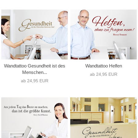
Motivart
Format
Te
nur Text
(6)
Hochformat
(0)
nur Motiv
(0)
Querformat
(6)
Text mit Motiv
(0)
Quadrat
(0)
Wandtattoo Gesundheit ist des
Wandtattoo Helfen
Menschen...
ab 24,95 EUR
ab 24,95 EUR