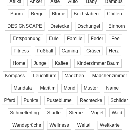
Afrika
Anker
Äste
Auto
Baby
Bambus
Baum
Berge
Blume
Buchstaben
Chillen
DESIGNSCAPE
Dreiecke
Dschungel
Einhorn
Entspannung
Eule
Familie
Feder
Fee
Fitness
Fußball
Gaming
Gräser
Herz
Home
Junge
Kaffee
Kinderzimmer Baum
Kompass
Leuchtturm
Mädchen
Mädchenzimmer
Mandala
Maritim
Mond
Muster
Name
Pferd
Punkte
Pusteblume
Rechtecke
Schilder
Schmetterling
Städte
Sterne
Vögel
Wald
Wandsprüche
Wellness
Weltall
Weltkarte