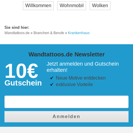
Willkommen
Wohnmobil
Wolken
Wandtattoos.de
»
Branchen & Berufe
»
Krankenhaus
Wandtattoos.de Newsletter
10€
Jetzt anmelden und Gutschein
erhalten!
Neue Motive entdecken
Gutschein
exklusive Vorteile
Anmelden