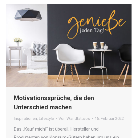
Motivationssprüche, die den
Unterschied machen
Inspirationen
,
Lifestyle
Von
Wandtattoos
16. Februar 2022
Das „Kauf mich!“ ist überall. Hersteller und
Produzenten von Konsum-Gütern haben um uns ein