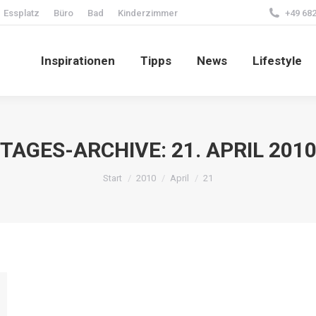
Essplatz
Büro
Bad
Kinderzimmer
+49 682
Inspirationen
Tipps
News
Lifestyle
Inspirationen
Tipps
News
Lifestyle
TAGES-ARCHIVE:
21. APRIL 201
Sie befinden sich hier:
Start
2010
April
21