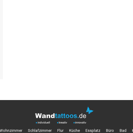
Wohnzimmer
Schlafzimmer
Flur
Küche
Essplatz
Büro
Bad